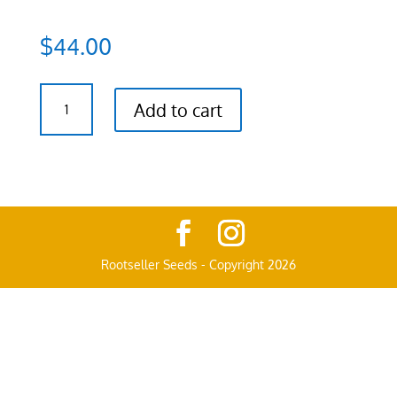
$
44.00
Legend
Add to cart
OG
x
"Chem
87"
Feminized
Seed
quantity
Rootseller Seeds - Copyright 2026